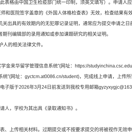
，此表格由中国卫生检疫部门统一印制，须英文填写）。申请人
医师和医院签字盖章的《外国人体格检查表》无效，检查结果有效
安机关出具的有效期内的无犯罪记录证明，通常应为提交申请之日
或者期刊编辑部的录用通知或参加课题研究的相关证明。
监护人的相关法律文件。
华留学管理信息系统”(网址：https://studyinchina.csc.
网址：gyctcm.at0086.cn/student)，完成线上申请，上
版于2026年3月24日前发送到我校专用邮箱gyzyxygjc@16
申请人，学校为其出具《录取通知书》。
请表、上传相关材料。过期提交或不按要求提交的将被视作无效